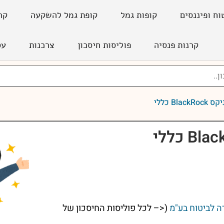
וח ופיננסים
קופות גמל
קופת גמל להשקעה
קר
קרנות פנסיה
פוליסות חיסכון
צרכנות
עס
BlackRo כללי
 לביטוח בע"מ
(<– לכל פוליסות החיסכון של