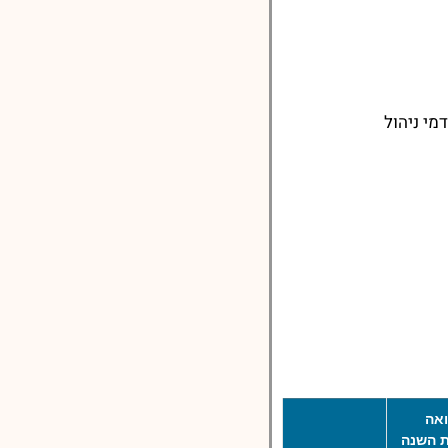
מי ניהול
אה
 השנה