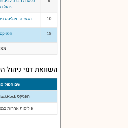
9
הכשרה חברה לביטוח 
ניהול ת
10
הכשרה- אנליסט ניה
19
הפניקס BlackRock כל
ממו
השוואת דמי ניהול הפניקס BlackRock כללי לדמי ניה
שם הפוליסה
הפניקס BlackRock כללי
פוליסות אחרות במסל