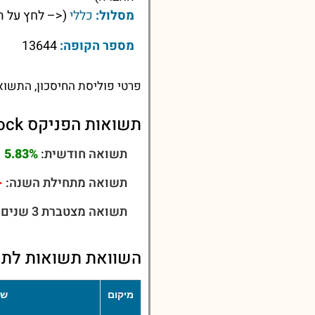
מסלול:
כללי
(<– לחץ על ה
מספר הקופה:
13644
פרטי פוליסת החיסכון, התשוא
תשואות הפניקס BlackRock כללי
תשואה חודשית:
5.83%
תשואה מתחילת השנה:
.57%
תשואה מצטברת 3 שנים:
השוואת תשואות לתש
מיקום
שם