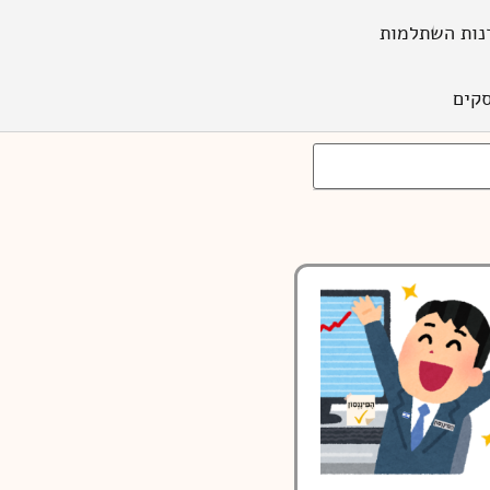
נות השתלמות
קים