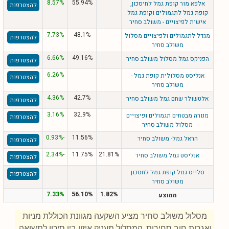
8.57%
55.94%
אלפא מור קופת גמל לחיסכון,
להצטרפות
קופת גמל לתגמולים וקופת גמל
אישית לפיצויים - משולב סחיר
7.73%
48.1%
מגדל לתגמולים ולפיצויים מסלול
להצטרפות
משולב סחיר
6.66%
49.16%
הפניקס גמל מסלול משולב סחיר
להצטרפות
6.26%
אנליסט מסלולית קופת גמל -
להצטרפות
משולב סחיר
4.36%
42.7%
אלטשולר שחם גמל משולב סחיר
להצטרפות
3.16%
32.9%
מנורה מבטחים תגמולים ופיצויים
להצטרפות
מסלול משולב סחיר
-0.93%
11.56%
הראל גמל- משולב סחיר
להצטרפות
-2.34%
11.75%
21.81%
אנליסט גמל משולב סחיר
להצטרפות
סלייס גמל קופת גמל לחסכון
להצטרפות
משולב סחיר
7.33%
56.10%
1.82%
ממוצע
מסלול משולב סחיר מציע השקעה מגוונת הכוללת מניות
ואגרות חוב סחירות. המסלול מעניק איזון בין סיכון לתשואה,