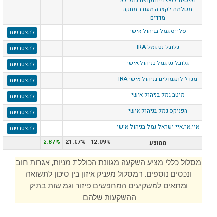
ואישית לפיצויים וקופת גמל לא
משלמת לקצבה מעורב מחקה
מדדים
סלייס גמל בניהול אישי
להצטרפות
גלובל נט גמל IRA
להצטרפות
גלובל נט גמל בניהול אישי
להצטרפות
מגדל לתגמולים בניהול אישי IRA
להצטרפות
מיטב גמל בניהול אישי
להצטרפות
הפניקס גמל בניהול אישי
להצטרפות
איי.אר.איי ישראל גמל בניהול אישי
להצטרפות
2.87%
21.07%
12.09%
ממוצע
מסלול כללי מציע השקעה מגוונת הכוללת מניות, אגרות חוב
ונכסים נוספים. המסלול מעניק איזון בין סיכון לתשואה
ומתאים למשקיעים המחפשים פיזור וגמישות בתיק
ההשקעות שלהם.