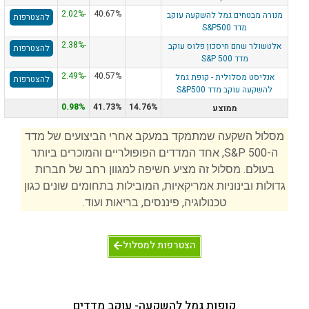
-2.02%
40.67%
מנורה מבטחים גמל להשקעה עוקב
להצטרפות
מדד S&P500
-2.38%
אלטשולר שחם חיסכון פלוס עוקב
להצטרפות
מדד S&P 500
-2.49%
40.57%
אנליסט מסלולית - קופת גמל
להצטרפות
להשקעה עוקב מדד S&P500
0.98%
41.73%
14.76%
ממוצע
מסלול השקעה שמתמקד במעקב אחרי הביצועים של מדד
ה-S&P 500, אחד המדדים הפופולריים והמוכרים ביותר
בעולם. מסלול זה מציע חשיפה למגוון רחב של חברות
גדולות ובינוניות אמריקאיות, המובילות בתחומים שונים כגון
טכנולוגיה, פיננסים, בריאות ועוד.
הצטרפות למסלול
קופות גמל להשקעה- עוקב מדדים