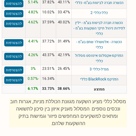
5.14%
37.82%
40.11%
הכשרה חברה לביטוח בע"מ- כללי
להצטרפות
4.82%
10.02%
33.47%
כלל-כללי 2
להצטרפות
4.62%
37.59%
40.02%
הכשרה חברה לביטוח בע"מ - ילין
להצטרפות
לפידות ניהול תיקי השקעות בע"מ -
כללי
4.41%
37.72%
31.49%
הכשרה - אלטשולר שחם בע"מ -
להצטרפות
כללי
4.26%
43.37%
42.19%
הפניקס-אקסלנס אינווסט מסלול
להצטרפות
כללי
3%
23.51%
26.45%
מגדל-כללי 3
להצטרפות
-0.57%
16.34%
הפניקס BlackRock כללי
להצטרפות
6.17%
33.73%
38.66%
ממוצע
מסלול כללי מציע השקעה מגוונת הכוללת מניות, אגרות חוב
ונכסים נוספים. המסלול מעניק איזון בין סיכון לתשואה
ומתאים למשקיעים המחפשים פיזור וגמישות בתיק
ההשקעות שלהם.