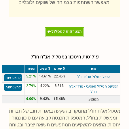
ומאפשר השתתפות בצמיחה של שווקים גלובליים
הצטרפות למסלול
פוליסות חיסכון במסלול אג"ח חו"ל
5 שנים
3 שנים
השנה
שם
5.21%
14.61%
22.45%
הראל מסלול אג"ח חו"ל
להצטרפות
2.79%
4.22%
8.51%
הפניקס מסלול פאסיבי - מדדי אג"ח
להצטרפות
חו"ל
4.00%
9.42%
15.48%
ממוצע
מסלול אג"ח חו"ל מתמקד בהשקעה באגרות חוב של חברות
וממשלות בחו"ל, המספקות הכנסה קבועה עם סיכון נמוך
יחסית. מתאים למשקיעים המחפשים תשואה יציבה ובטוחה