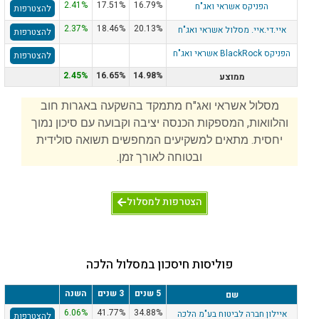
2.41%
17.51%
16.79%
הפניקס אשראי ואג"ח
להצטרפות
2.37%
18.46%
20.13%
איי.די.איי. מסלול אשראי ואג"ח
להצטרפות
הפניקס BlackRock אשראי ואג"ח
להצטרפות
2.45%
16.65%
14.98%
ממוצע
מסלול אשראי ואג"ח מתמקד בהשקעה באגרות חוב
והלוואות, המספקות הכנסה יציבה וקבועה עם סיכון נמוך
יחסית. מתאים למשקיעים המחפשים תשואה סולידית
ובטוחה לאורך זמן.
הצטרפות למסלול
פוליסות חיסכון במסלול הלכה
5 שנים
3 שנים
השנה
שם
6.06%
41.77%
34.88%
איילון חברה לביטוח בע"מ הלכה
להצטרפות