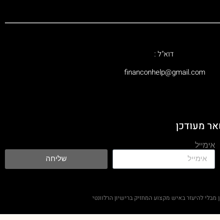
דוא"ל :
‫financonhelp@gmail.com‬
אר מעודכן
אימייל
שליחה
מבלי להיעזר באיש מקצוע המחזיק ברישיון הרלוונטי