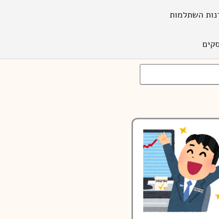
נות השתלמות
קים