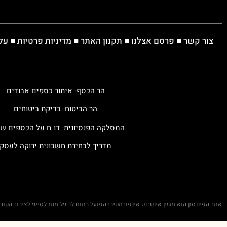
צור קשר
■
פרסם אצלנו
■
תקנון האתר
■
מדיניות פרטיות
■
על
הר הכסף- איתור כספים אבודים
הר הביטוח- בדיקת ביטוחים
המסלקה הפנסיונית- דו"ח על הכספים ש
מדריך לבחירת חשבונית ירוקה לעסק
אתר הפיננסון הוא מגזין אינטרנט אינפורמטיבי הפועל בתום לב על מנת לסייע לציבור הקו