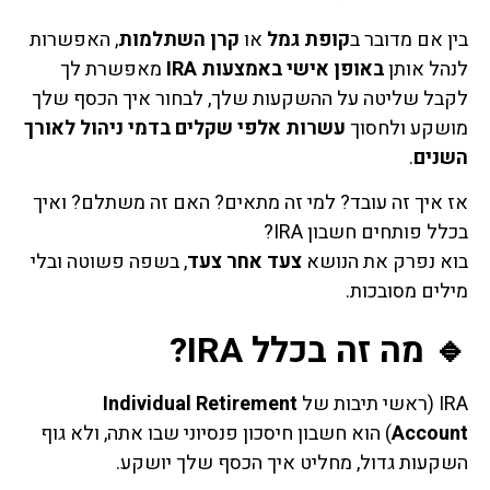
בין אם מדובר ב
קופת גמל
או
קרן השתלמות
, האפשרות
לנהל אותן
באופן אישי באמצעות IRA
מאפשרת לך
לקבל שליטה על ההשקעות שלך, לבחור איך הכסף שלך
מושקע ולחסוך
עשרות אלפי שקלים בדמי ניהול לאורך
השנים
.
אז איך זה עובד? למי זה מתאים? האם זה משתלם? ואיך
בכלל פותחים חשבון IRA?
בוא נפרק את הנושא
צעד אחר צעד
, בשפה פשוטה ובלי
מילים מסובכות.
🔹 מה זה בכלל IRA?
IRA (ראשי תיבות של
Individual Retirement
Account
) הוא חשבון חיסכון פנסיוני שבו אתה, ולא גוף
השקעות גדול, מחליט איך הכסף שלך יושקע.