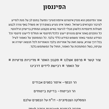
הפיננסון
אתר הפיננסון הוא מגזין אינטרנט אינפורמטיבי הפועל בתום לב על מנת לסייע
לציבור הקוראים בישראל. האתר אינו מציע בשום דרך או משדל באף צורה לבצע
פעולות פיננסיות כלשהן מבלי להיעזר באיש מקצוע המחזיק ברישיון הרלוונטי.
כל התכנים באתר אינם מהווים ייעוץ כלכלי\פיננסי או תחליף לייעוץ פיננסי וכל
המידע המצוי באתר משמש כמידע כללי בלבד. כל המסתמך על האמור לעיל
בכל דרך שהיא, עושה זאת על אחריותו בלבד והאחריות לכל תוצאה ישירה או
עקיפה, בשל הסתמכות על האמור, תחול על המשתמש בלבד.
צור קשר
■
פרסם אצלנו
■
תקנון האתר
■
מדיניות פרטיות
■
על האתר
■
רכישת לידים דרכינו
הר הכסף- איתור כספים אבודים
הר הביטוח- בדיקת ביטוחים
המסלקה הפנסיונית- דו"ח על הכספים שלכם
מדריך לבחירת חשבונית ירוקה לעסק