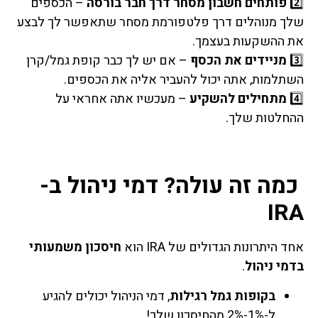
2️⃣
פותחים חשבון מסחר דרך חבר בורסה
– הכספים
שלך מנוהלים דרך פלטפורמת מסחר שתאפשר לך לבצע
את ההשקעות בעצמך.
3️⃣
מניידים את הכסף
– אם יש לך כבר קופת גמל/קרן
השתלמות, אתה יכול להעביר אליה את הכספים.
4️⃣
מתחילים להשקיע
– מעכשיו אתה אחראי על
ההחלטות שלך.
כמה זה עולה? דמי ניהול ב-
IRA
אחד היתרונות הגדולים של IRA הוא
חיסכון משמעותי
בדמי ניהול
.
בקופות גמל רגילות
, דמי הניהול יכולים להגיע
ל-1%-2% מהחיסכון שלך!