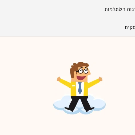
נות השתלמות
קים