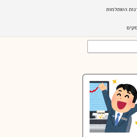
נות השתלמות
קים