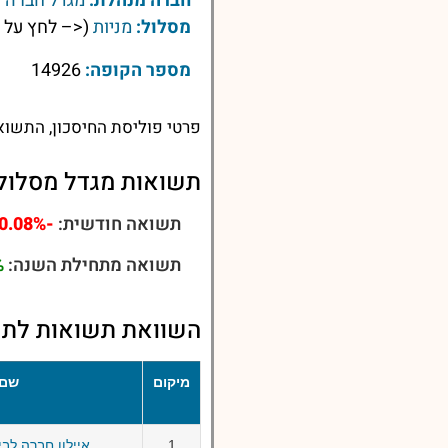
חברה מנהלת:
מגדל חברה ל
מסלול:
מניות
(<– לחץ על 
מספר הקופה:
14926
פרטי פוליסת החיסכון, התשוא
תשואות מגדל מסלול אשרא
תשואה חודשית:
-0.08%
תשואה מתחילת השנה:
%
השוואת תשואות לתש
מיקום
שם 
1
איילון חברה לב