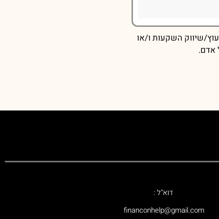
עוץ/שיווק השקעות ו/או
 אדם.
דוא"ל :
‫financonhelp@gmail.com‬