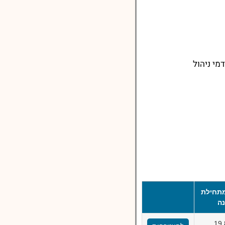
מי ניהול
תחילת
ה
19