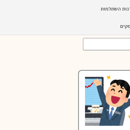
נות השתלמות
קים