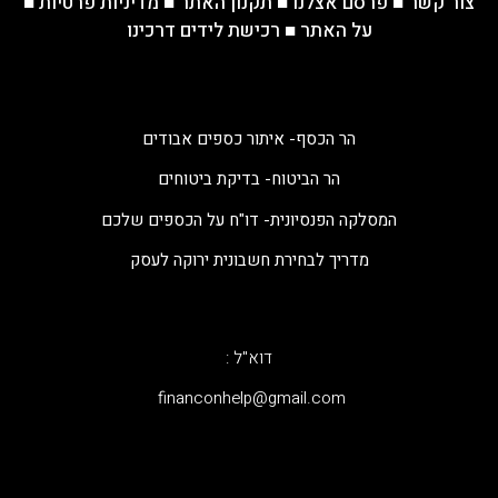
צור קשר
■
פרסם אצלנו
■
תקנון האתר
■
מדיניות פרטיות
■
על האתר
■
רכישת לידים דרכינו
הר הכסף- איתור כספים אבודים
הר הביטוח- בדיקת ביטוחים
המסלקה הפנסיונית- דו"ח על הכספים שלכם
מדריך לבחירת חשבונית ירוקה לעסק
דוא"ל :
‫financonhelp@gmail.com‬