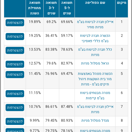
מיקום
שם הפוליסה
תשואה
תשואה
תשואה
ל-5
ל-3
מתחילת
שנים
שנים
השנה
1
איילון חברה לביטוח בע"מ
69.66%
69.2%
19.89%
להצטרפות
מניות סחיר
2
הכשרה חברה לביטוח
59.17%
36.41%
19.25%
להצטרפות
בע"מ כללי פאסיבי
3
כלל חברה לביטוח בע"מ
78.63%
83.38%
13.53%
להצטרפות
מניות
4
הראל מסלול מניות
82.97%
79.6%
12.57%
להצטרפות
5
הכשרה מנוהל באמצעות
69.47%
76.96%
11.45%
להצטרפות
מור בית השקעות ניהול
תיקים בע"מ - מניות
6
מנורה מבטחים ביטוח
11.15%
להצטרפות
בע"מ קיימות
7
איילון חברה לביטוח בע"מ
87.48%
86.61%
10.76%
להצטרפות
מניות
8
מגדל מסלול מניות
80.93%
79.45%
9.99%
להצטרפות
9
מנורה מבטחים ביטוח
78.16%
79.75%
9.77%
להצטרפות