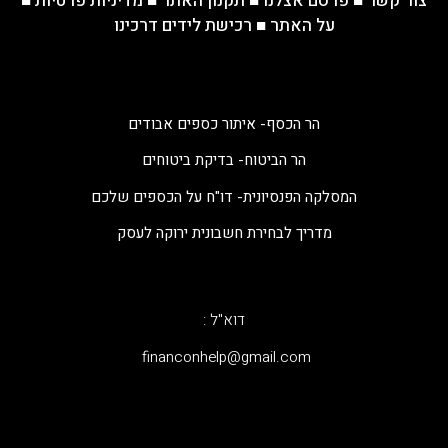
צור קשר
■
פרסם אצלנו
■
תקנון האתר
■
מדיניות פרטיות
■
על האתר
■
רכישת לידים דרכינו
הר הכסף- איתור כספים אבודים
הר הביטוח- בדיקת ביטוחים
המסלקה הפנסיונית- דו"ח על הכספים שלכם
מדריך לבחירת חשבונית ירוקה לעסק
דוא"ל :
‫financonhelp@gmail.com‬