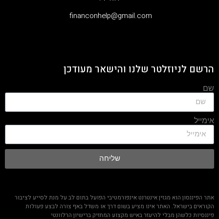
‫financonhelp@gmail.com‬
הרשם לניוזלטר שלנו והישאר מעודכן
שם
אימייל
שליחה
אתר הפיננסון הוא מגזין אינטרנט אינפורמטיבי הפועל בתום לב על מנת לסייע לציבור
הקוראים בישראל. האתר אינו מציע בשום דרך או משדל באף צורה לבצע פעולות
פיננסיות כלשהן מבלי להיעזר באיש מקצוע המחזיק ברישיון הרלוונטי