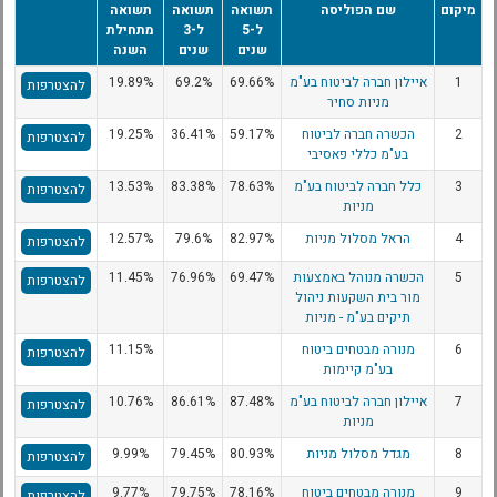
מיקום
שם הפוליסה
תשואה
תשואה
תשואה
ל-5
ל-3
מתחילת
שנים
שנים
השנה
1
איילון חברה לביטוח בע"מ
69.66%
69.2%
19.89%
להצטרפות
מניות סחיר
2
הכשרה חברה לביטוח
59.17%
36.41%
19.25%
להצטרפות
בע"מ כללי פאסיבי
3
כלל חברה לביטוח בע"מ
78.63%
83.38%
13.53%
להצטרפות
מניות
4
הראל מסלול מניות
82.97%
79.6%
12.57%
להצטרפות
5
הכשרה מנוהל באמצעות
69.47%
76.96%
11.45%
להצטרפות
מור בית השקעות ניהול
תיקים בע"מ - מניות
6
מנורה מבטחים ביטוח
11.15%
להצטרפות
בע"מ קיימות
7
איילון חברה לביטוח בע"מ
87.48%
86.61%
10.76%
להצטרפות
מניות
8
מגדל מסלול מניות
80.93%
79.45%
9.99%
להצטרפות
9
מנורה מבטחים ביטוח
78.16%
79.75%
9.77%
להצטרפות