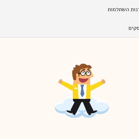
נות השתלמות
קים