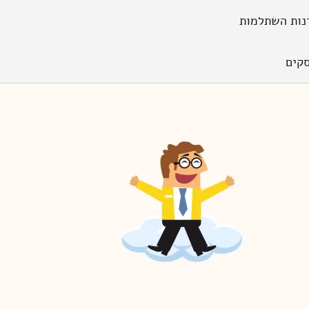
נות השתלמות
קים