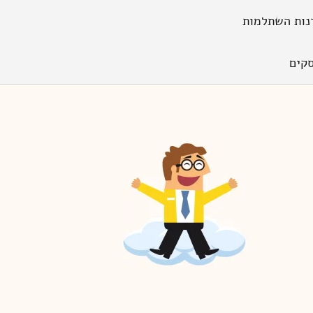
נות השתלמות
קים