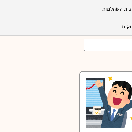
נות השתלמות
קים