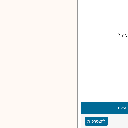
יהול
 השנה
להצטרפות