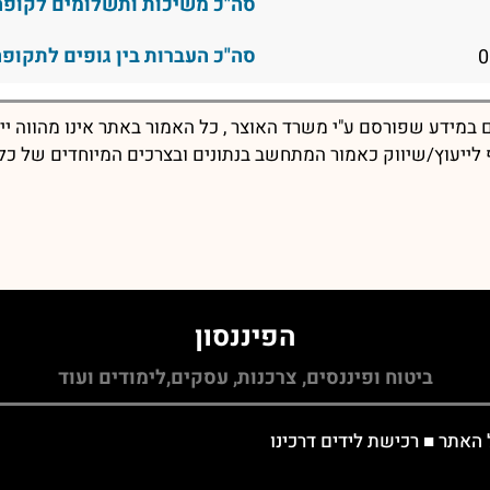
סה"כ משיכות ותשלומים לקופה
סה"כ העברות בין גופים לתקופה
במידע שפורסם ע"י משרד האוצר , כל האמור באתר אינו מהווה יי
יף לייעוץ/שיווק כאמור המתחשב בנתונים ובצרכים המיוחדים של כל
הפיננסון
ביטוח ופיננסים, צרכנות, עסקים,לימודים ועוד
 האתר
■
רכישת לידים דרכינו