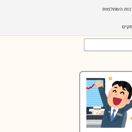
נות השתלמות
קים