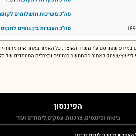
סה"כ משיכות ותשלומים לקופה
סה"כ העברות בין גופים לתקופה
במידע שפורסם ע"י משרד האוצר , כל האמור באתר אינו מהווה יי
יף לייעוץ/שיווק כאמור המתחשב בנתונים ובצרכים המיוחדים של כל
הפיננסון
ביטוח ופיננסים, צרכנות, עסקים,לימודים ועוד
 האתר
■
רכישת לידים דרכינו