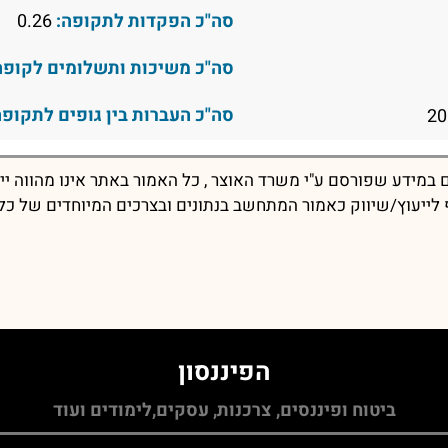
סה"כ הפקדות לתקופה:
0.26
סה"כ משיכות ותשלומים לקופה
סה"כ העברות בין גופים לתקופה
במידע שפורסם ע"י משרד האוצר , כל האמור באתר אינו מהווה יי
יף לייעוץ/שיווק כאמור המתחשב בנתונים ובצרכים המיוחדים של כל
הפיננסון
ביטוח ופיננסים, צרכנות, עסקים,לימודים ועוד