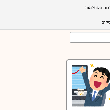
נות השתלמות
קים