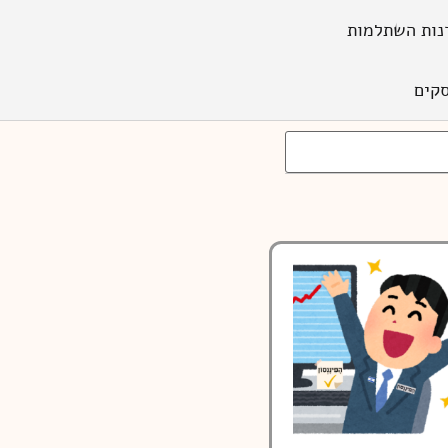
נות השתלמות
קים