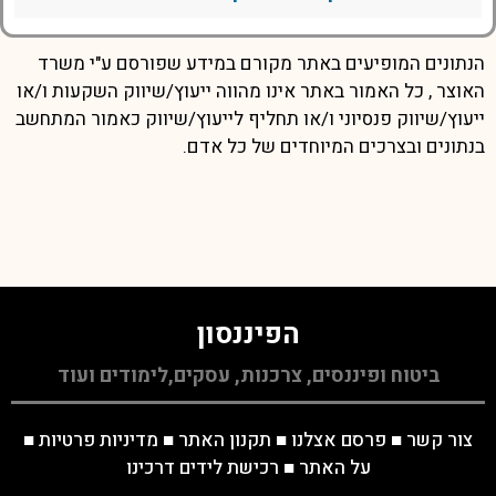
הנתונים המופיעים באתר מקורם במידע שפורסם ע"י משרד
האוצר , כל האמור באתר אינו מהווה ייעוץ/שיווק השקעות ו/או
ייעוץ/שיווק פנסיוני ו/או תחליף לייעוץ/שיווק כאמור המתחשב
בנתונים ובצרכים המיוחדים של כל אדם.
הפיננסון
ביטוח ופיננסים, צרכנות, עסקים,לימודים ועוד
צור קשר
■
פרסם אצלנו
■
תקנון האתר
■
מדיניות פרטיות
■
על האתר
■
רכישת לידים דרכינו