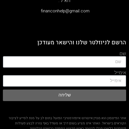
דוא"ל :
‫financonhelp@gmail.com‬
הרשם לניוזלטר שלנו והישאר מעודכן
שם
אימייל
שליחה
אתר הפיננסון הוא מגזין אינטרנט אינפורמטיבי הפועל בתום לב על מנת לסייע לציבור
הקוראים בישראל. האתר אינו מציע בשום דרך או משדל באף צורה לבצע פעולות
פיננסיות כלשהן מבלי להיעזר באיש מקצוע המחזיק ברישיון הרלוונטי