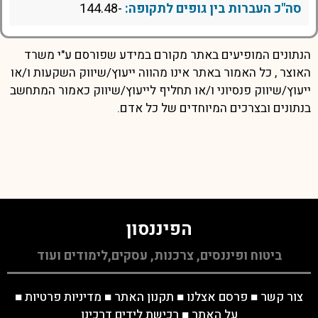
סה"כ העברות בין גופים לתקופה:
-144.48
הנתונים המופיעים באתר מקורם במידע שפורסם ע"י משרד
האוצר , כל האמור באתר אינו מהווה ייעוץ/שיווק השקעות ו/או
ייעוץ/שיווק פנסיוני ו/או תחליף לייעוץ/שיווק כאמור המתחשב
בנתונים ובצרכים המיוחדים של כל אדם.
הפיננסון
ביטוח ופיננסים, צרכנות, עסקים,לימודים ועוד
צור קשר
■
פרסם אצלנו
■
תקנון האתר
■
מדיניות פרטיות
■
על האתר
■
רכישת לידים דרכינו