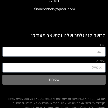
דוא"ל :
‫financonhelp@gmail.com‬
הרשם לניוזלטר שלנו והישאר מעודכן
שם
אימייל
שליחה
אתר הפיננסון הוא מגזין אינטרנט אינפורמטיבי הפועל בתום לב על מנת לסייע לציבור
הקוראים בישראל. האתר אינו מציע בשום דרך או משדל באף צורה לבצע פעולות
פיננסיות כלשהן מבלי להיעזר באיש מקצוע המחזיק ברישיון הרלוונטי