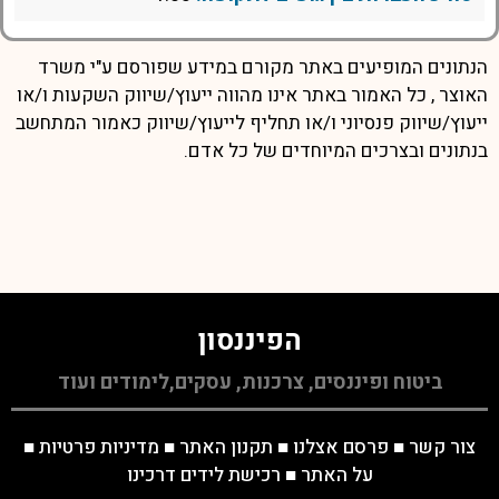
הנתונים המופיעים באתר מקורם במידע שפורסם ע"י משרד
האוצר , כל האמור באתר אינו מהווה ייעוץ/שיווק השקעות ו/או
ייעוץ/שיווק פנסיוני ו/או תחליף לייעוץ/שיווק כאמור המתחשב
בנתונים ובצרכים המיוחדים של כל אדם.
הפיננסון
ביטוח ופיננסים, צרכנות, עסקים,לימודים ועוד
צור קשר
■
פרסם אצלנו
■
תקנון האתר
■
מדיניות פרטיות
■
על האתר
■
רכישת לידים דרכינו