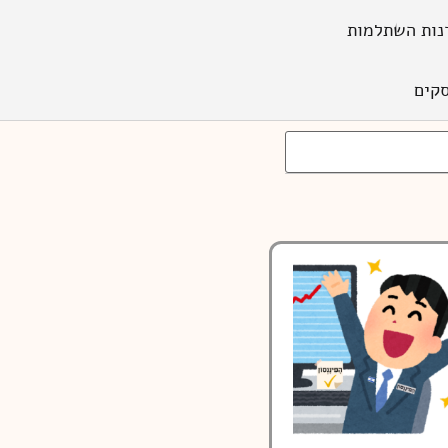
נות השתלמות
קים