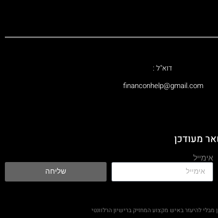
דוא"ל :
‫financonhelp@gmail.com‬
אר מעודכן
אימייל
שליחה
מבלי להיעזר באיש מקצוע המחזיק ברישיון הרלוונטי