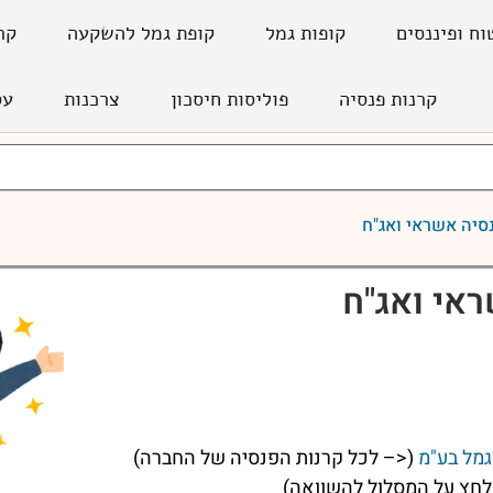
וח ופיננסים
קופות גמל
קופת גמל להשקעה
קר
קרנות פנסיה
פוליסות חיסכון
צרכנות
עס
סיה אשראי ואג"ח
אי ואג"ח
גמל בע"מ
(<– לכל קרנות הפנסיה של החברה)
חץ על המסלול להשוואה)