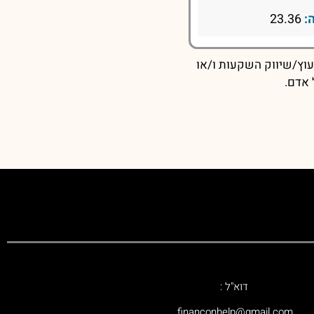
:
23.36
עוץ/שיווק השקעות ו/או
 אדם.
דוא"ל :
‫financonhelp@gmail.com‬