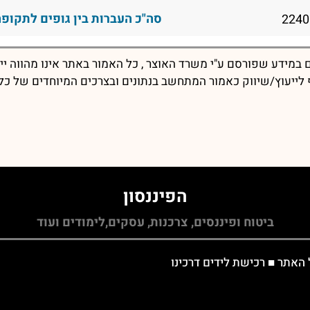
סה"כ העברות בין גופים לתקופה
במידע שפורסם ע"י משרד האוצר , כל האמור באתר אינו מהווה יי
יף לייעוץ/שיווק כאמור המתחשב בנתונים ובצרכים המיוחדים של כל
הפיננסון
ביטוח ופיננסים, צרכנות, עסקים,לימודים ועוד
 האתר
■
רכישת לידים דרכינו