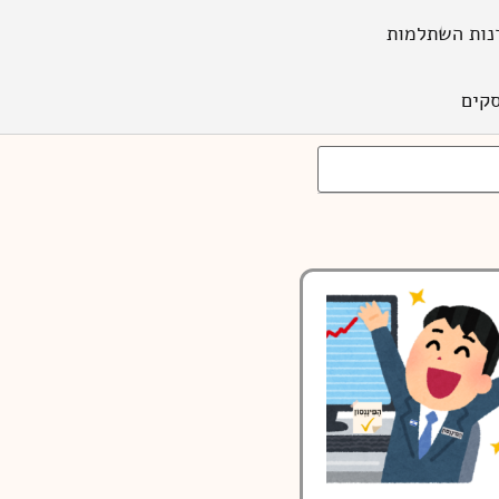
נות השתלמות
קים