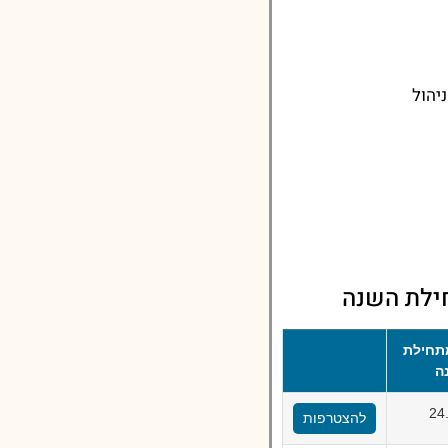
יהול
ילת השנה
תחילת
ה
24
להצטרפות