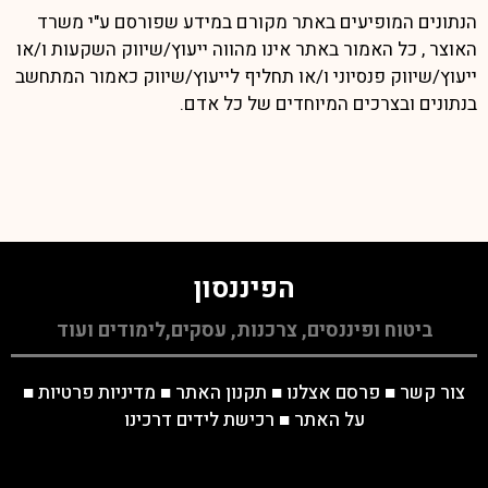
הנתונים המופיעים באתר מקורם במידע שפורסם ע"י משרד
האוצר , כל האמור באתר אינו מהווה ייעוץ/שיווק השקעות ו/או
ייעוץ/שיווק פנסיוני ו/או תחליף לייעוץ/שיווק כאמור המתחשב
בנתונים ובצרכים המיוחדים של כל אדם.
הפיננסון
ביטוח ופיננסים, צרכנות, עסקים,לימודים ועוד
צור קשר
■
פרסם אצלנו
■
תקנון האתר
■
מדיניות פרטיות
■
על האתר
■
רכישת לידים דרכינו