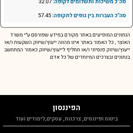
סה"כ משיכות ותשלומים לקופה:
32.07
סה"כ העברות בין גופים לתקופה:
57.45
הנתונים המופיעים באתר מקורם במידע שפורסם ע"י משרד
האוצר , כל האמור באתר אינו מהווה ייעוץ/שיווק השקעות ו/או
ייעוץ/שיווק פנסיוני ו/או תחליף לייעוץ/שיווק כאמור המתחשב
בנתונים ובצרכים המיוחדים של כל אדם.
הפיננסון
ביטוח ופיננסים, צרכנות, עסקים,לימודים ועוד