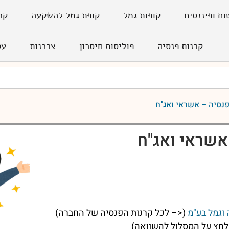
וח ופיננסים
קופות גמל
קופת גמל להשקעה
קר
קרנות פנסיה
פוליסות חיסכון
צרכנות
עס
נסיה – אשראי ואג"ח
אשראי ואג"ח
וגמל בע"מ
(<– לכל קרנות הפנסיה של החברה)
חץ על המסלול להשוואה)