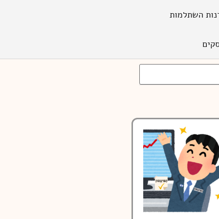
נות השתלמות
קים