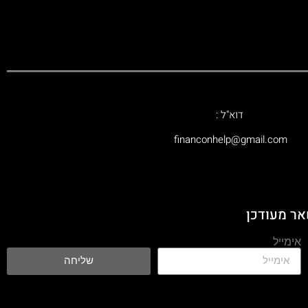
דוא"ל :
‫financonhelp@gmail.com‬
אר מעודכן
אימייל
שליחה