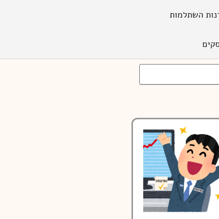
נות השתלמות
קים