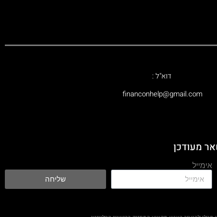
דוא"ל :
‫financonhelp@gmail.com‬
אר מעודכן
אימייל
שליחה