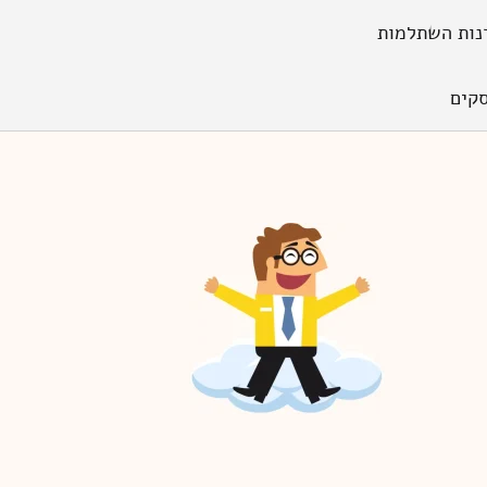
נות השתלמות
קים