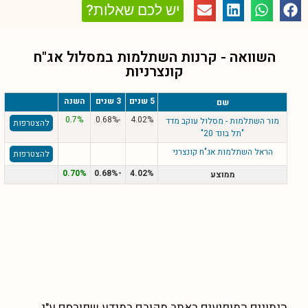
יש לכם שאלות?
השוואה - קרנות השתלמות במסלול
אג"ח
קונצרניות
5 שנים
3 שנים
השנה
שם
0.7%
-0.68%
4.02%
מור השתלמות - מסלול עוקב מדד
להצטרפות
"תל בונד 20"
הראל השתלמות אג"ח קונצרני
להצטרפות
0.70%
-0.68%
4.02%
ממוצע
הנתונים המופיעים באתר מקורם במידע שפורסם ע"י