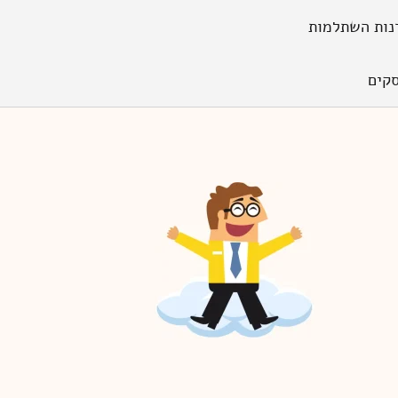
נות השתלמות
קים