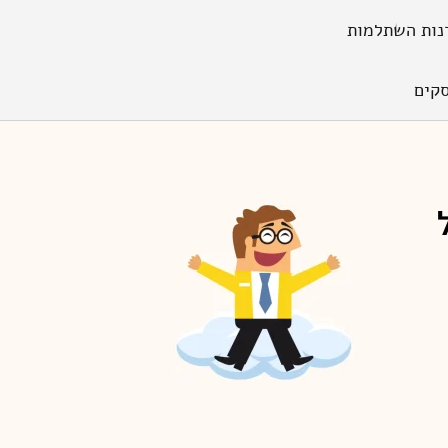
נות השתלמות
קים