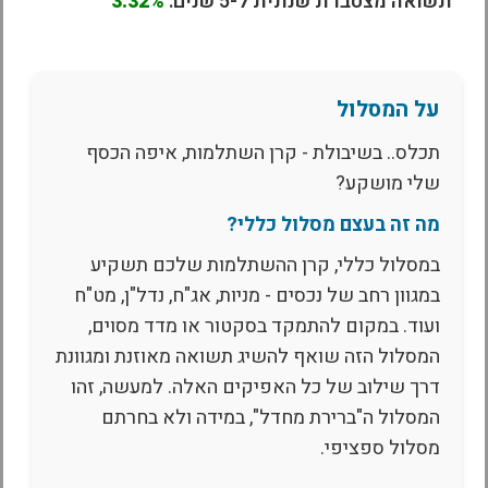
תשואה מצטברת שנתית ל-5 שנים:
3.32%
על המסלול
תכלס.. בשיבולת - קרן השתלמות, איפה הכסף
שלי מושקע?
מה זה בעצם מסלול כללי?
במסלול כללי, קרן ההשתלמות שלכם תשקיע
במגוון רחב של נכסים - מניות, אג"ח, נדל"ן, מט"ח
ועוד. במקום להתמקד בסקטור או מדד מסוים,
המסלול הזה שואף להשיג תשואה מאוזנת ומגוונת
דרך שילוב של כל האפיקים האלה. למעשה, זהו
המסלול ה"ברירת מחדל", במידה ולא בחרתם
מסלול ספציפי.