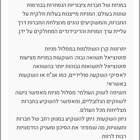
במניות של חברות ציבוריות הנסחרות בבורסות
שונות בעולם. המניות מייצגות בעלות חלקית על
החברות, והמשקיעים נהנים מהצלחת החברות דרך
עליית ערך המניות והדיבידנדים המחולקים על ידן.
יתרונות קרן השתלמות במסלול מניות
פוטנציאל תשואה גבוה: השקעות במניות מציעות
פוטנציאל לתשואות גבוהות יותר בהשוואה
לאפיקי השקעה סולידיים, כמו אג"ח או השקעות
באשראי.
חשיפה לשוק העולמי: מסלול מניות מאפשר גישה
לשווקים הגלובליים, ומאפשר להשקיע בחברות
מצליחות מכל העולם.
גיוון השקעות: ניתן להשקיע במגוון רחב של חברות
ותעשיות, מה שמפזר את הסיכון ומעניק הזדמנויות
רבות לרווח.