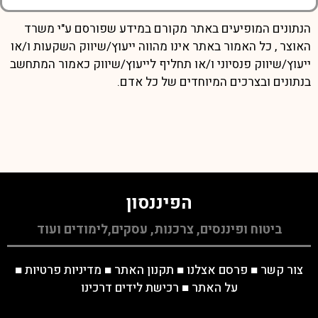
הנתונים המופיעים באתר מקורם במידע שפורסם ע"י משרד
האוצר , כל האמור באתר אינו מהווה ייעוץ/שיווק השקעות ו/או
ייעוץ/שיווק פנסיוני ו/או תחליף לייעוץ/שיווק כאמור המתחשב
בנתונים ובצרכים המיוחדים של כל אדם.
הפיננסון
ביטוח ופיננסים, צרכנות, עסקים,לימודים ועוד
צור קשר
■
פרסם אצלנו
■
תקנון האתר
■
מדיניות פרטיות
■
על האתר
■
רכישת לידים דרכינו