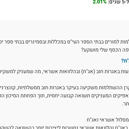
ם:
2.01%
ות למורים בבתי הספר העי"ס במכללות ובסמינרים בבתי ספר יסוד
יפה הכסף שלי מושקע?
ח?
ת באגרות חוב (אג"ח) ובהלוואות אשראי, מה שמעניק למשקיע
רן ההשתלמות משקיעה בעיקר באגרות חוב ממשלתיות, קונצרניו
אפיקים המעניקים תשואה קבועה יחסית, תוך הפחתת הסיכון ה
תר.
מסלול אשראי ואג"ח
 באג"ח והלוואות אשראי נחשבות ליציבות יותר בהשוואה להשקעו