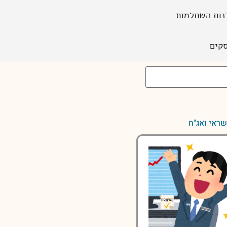
נות השתלמות
קים
שראי ואג"ח