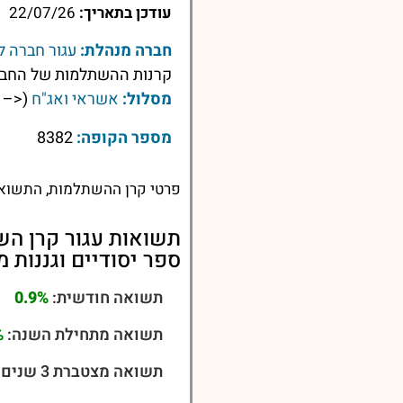
עודכן בתאריך:
22/07/26
חברה מנהלת:
עגור חברה ל
קרנות ההשתלמות של החבר
מסלול:
אשראי ואג"ח
(<– ל
מספר הקופה:
8382
פרטי קרן ההשתלמות, התשואות
תשואות עגור קרן הש
ספר יסודיים וגננות 
תשואה חודשית:
0.9%
תשואה מתחילת השנה:
%
תשואה מצטברת 3 שנים: