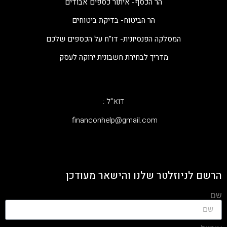
הר הכסף- איתור כספים אבודים
הר הביטוח- בדיקת ביטוחים
המסלקה הפנסיונית- דו"ח על הכספים שלכם
מדריך לבחירת חשבונית ירוקה לעסק
דוא"ל :
‫financonhelp@gmail.com‬
הרשם לניוזלטר שלנו והישאר מעודכן
שם