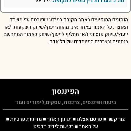
סה"כ העברות בין גופים לתקופה:
-38.17
הנתונים המופיעים באתר מקורם במידע שפורסם ע"י משרד
האוצר , כל האמור באתר אינו מהווה ייעוץ/שיווק השקעות ו/או
ייעוץ/שיווק פנסיוני ו/או תחליף לייעוץ/שיווק כאמור המתחשב
בנתונים ובצרכים המיוחדים של כל אדם.
הפיננסון
ביטוח ופיננסים, צרכנות, עסקים,לימודים ועוד
צור קשר
■
פרסם אצלנו
■
תקנון האתר
■
מדיניות פרטיות
■
על האתר
■
רכישת לידים דרכינו