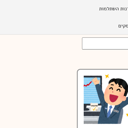
נות השתלמות
קים