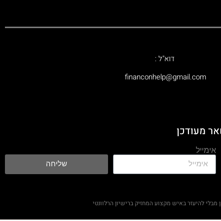
דוא"ל :
‫financonhelp@gmail.com‬
אר מעודכן
אימייל
שליחה
מבלי להיעזר באיש מקצוע המחזיק ברישיון הרלוונטי