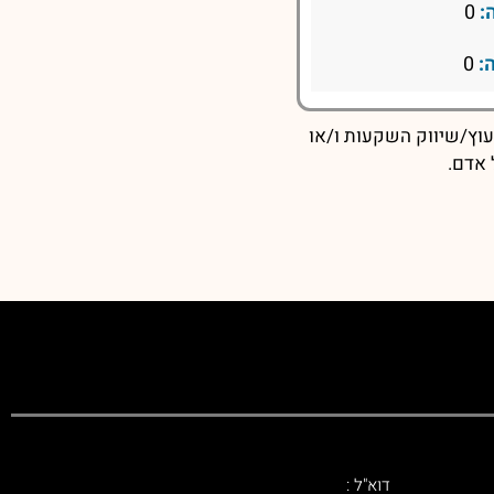
:
0
:
0
עוץ/שיווק השקעות ו/או
 אדם.
דוא"ל :