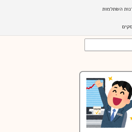
נות השתלמות
קים