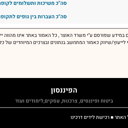
סה"כ משיכות ותשלומים לקופה
סה"כ העברות בין גופים לתקופה
במידע שפורסם ע"י משרד האוצר , כל האמור באתר אינו מהווה יי
יף לייעוץ/שיווק כאמור המתחשב בנתונים ובצרכים המיוחדים של כל
הפיננסון
ביטוח ופיננסים, צרכנות, עסקים,לימודים ועוד
 האתר
■
רכישת לידים דרכינו