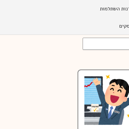
נות השתלמות
קים