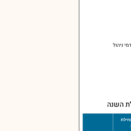
י ניהול
ת השנה
חילת