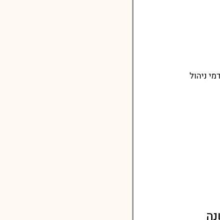
י ניהול
נה