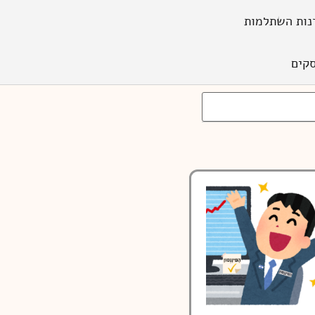
נות השתלמות
קים