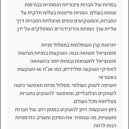
במניות של חברות ציבוריות הנסחרות בבורסות
שונות בעולם. המניות מייצגות בעלות חלקית על
החברות, והמשקיעים נהנים מהצלחת החברות דרך
עליית ערך המניות והדיבידנדים המחולקים על ידן.
יתרונות קרן השתלמות במסלול מניות
פוטנציאל תשואה גבוה: השקעות במניות מציעות
פוטנציאל לתשואות גבוהות יותר בהשוואה
לאפיקי השקעה סולידיים, כמו אג"ח או השקעות
באשראי.
חשיפה לשוק העולמי: מסלול מניות מאפשר גישה
לשווקים הגלובליים, ומאפשר להשקיע בחברות
מצליחות מכל העולם.
גיוון השקעות: ניתן להשקיע במגוון רחב של חברות
ותעשיות, מה שמפזר את הסיכון ומעניק הזדמנויות
רבות לרווח.