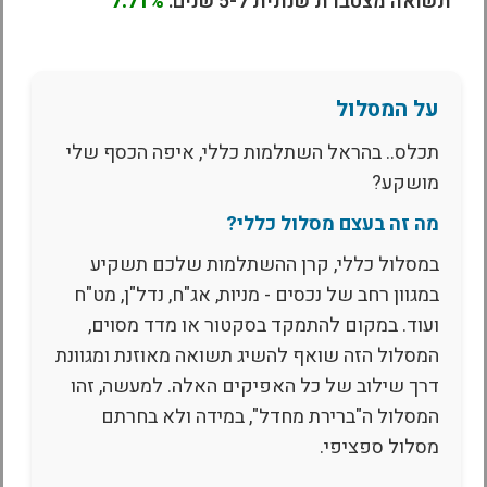
תשואה מצטברת שנתית ל-5 שנים:
7.71%
על המסלול
תכלס.. בהראל השתלמות כללי, איפה הכסף שלי
מושקע?
מה זה בעצם מסלול כללי?
במסלול כללי, קרן ההשתלמות שלכם תשקיע
במגוון רחב של נכסים - מניות, אג"ח, נדל"ן, מט"ח
ועוד. במקום להתמקד בסקטור או מדד מסוים,
המסלול הזה שואף להשיג תשואה מאוזנת ומגוונת
דרך שילוב של כל האפיקים האלה. למעשה, זהו
המסלול ה"ברירת מחדל", במידה ולא בחרתם
מסלול ספציפי.