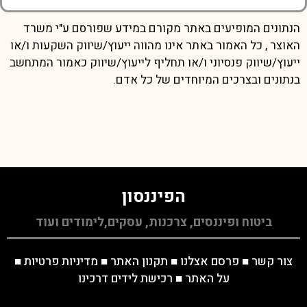
הנתונים המופיעים באתר מקורם במידע שפורסם ע"י משרד
האוצר , כל האמור באתר אינו מהווה ייעוץ/שיווק השקעות ו/או
ייעוץ/שיווק פנסיוני ו/או תחליף לייעוץ/שיווק כאמור המתחשב
בנתונים ובצרכים המיוחדים של כל אדם.
הפיננסון
ביטוח ופיננסים, צרכנות, עסקים,לימודים ועוד
צור קשר
■
פרסם אצלנו
■
תקנון האתר
■
מדיניות פרטיות
■
על האתר
■
רכישת לידים דרכינו