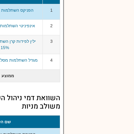
1
הפניקס השתלמות אג"ח עד
2
אינפיניטי השתלמות אג"ח ע
3
ילין לפידות קרן השת
15% מניות
4
מגדל השתלמות מסלול אג"ח 
ממוצע
משולב מניות
שם הק