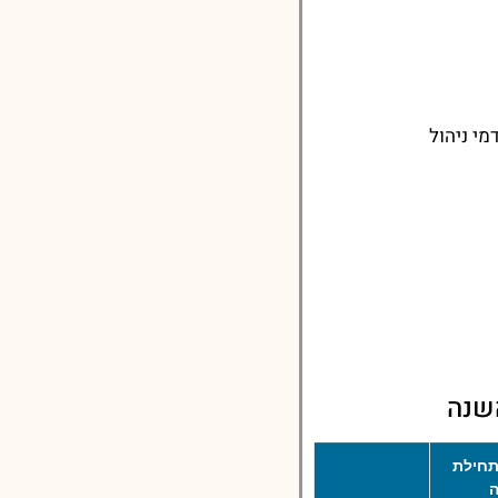
י ניהול
שנה
חילת