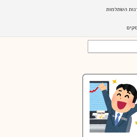
נות השתלמות
קים