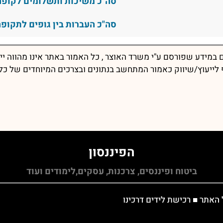
סה"כ משיכות ותשלומים לקופה
סה"כ העברות בין גופים לתקופה
במידע שפורסם ע"י משרד האוצר , כל האמור באתר אינו מהווה יי
יף לייעוץ/שיווק כאמור המתחשב בנתונים ובצרכים המיוחדים של כל
הפיננסון
ביטוח ופיננסים, צרכנות, עסקים,לימודים ועוד
 האתר
■
רכישת לידים דרכינו