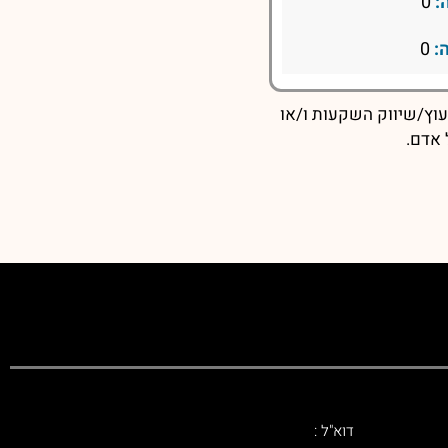
:
0
:
0
עוץ/שיווק השקעות ו/או
 אדם.
דוא"ל :