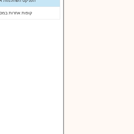
הפניקס השתלמות אג"ח עד %
קופות אחרות במסל