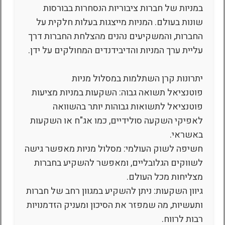
במניות של חברות ציבוריות הנסחרות בבורסות
שונות בעולם. המניות מייצגות בעלות חלקית על
החברות, והמשקיעים נהנים מהצלחת החברות דרך
עליית ערך המניות והדיבידנדים המחולקים על ידן.
יתרונות קרן השתלמות במסלול מניות
פוטנציאל תשואה גבוה: השקעות במניות מציעות
פוטנציאל לתשואות גבוהות יותר בהשוואה
לאפיקי השקעה סולידיים, כמו אג"ח או השקעות
באשראי.
חשיפה לשוק העולמי: מסלול מניות מאפשר גישה
לשווקים הגלובליים, ומאפשר להשקיע בחברות
מצליחות מכל העולם.
גיוון השקעות: ניתן להשקיע במגוון רחב של חברות
ותעשיות, מה שמפזר את הסיכון ומעניק הזדמנויות
רבות לרווח.