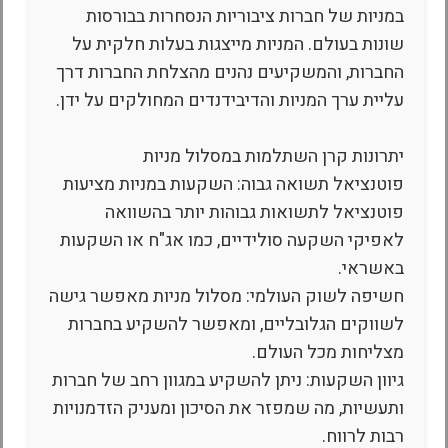
במניות של חברות ציבוריות הנסחרות בבורסות
שונות בעולם. המניות מייצגות בעלות חלקית על
החברות, והמשקיעים נהנים מהצלחת החברות דרך
עליית ערך המניות והדיבידנדים המחולקים על ידן.
יתרונות קרן השתלמות במסלול מניות
פוטנציאל תשואה גבוה: השקעות במניות מציעות
פוטנציאל לתשואות גבוהות יותר בהשוואה
לאפיקי השקעה סולידיים, כמו אג"ח או השקעות
באשראי.
חשיפה לשוק העולמי: מסלול מניות מאפשר גישה
לשווקים הגלובליים, ומאפשר להשקיע בחברות
מצליחות מכל העולם.
גיוון השקעות: ניתן להשקיע במגוון רחב של חברות
ותעשיות, מה שמפזר את הסיכון ומעניק הזדמנויות
רבות לרווח.