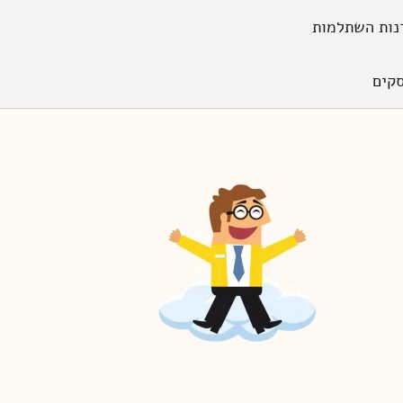
נות השתלמות
קים